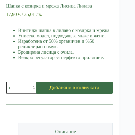
Шапка с козирка и мрежа Лисица Лилава
17,90
€
/ 35,01 лв.
Винтидж шапка в лилаво с козирка и мрежа.
Унисекс модел, подходящ за мъже и жени.
Изработена от 50% органичен и %50
рециклиран памук.
Бродирана лисица с очила.
Велкро регулатор за перфекто прилягане.
количество
Добавяне в количката
за
Шапка
с
козирка
и
мрежа
Лисица
Лилава
Описание