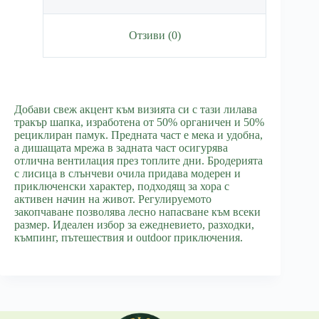
Отзиви (0)
Добави свеж акцент към визията си с тази лилава
тракър шапка, изработена от 50% органичен и 50%
рециклиран памук. Предната част е мека и удобна,
а дишащата мрежа в задната част осигурява
отлична вентилация през топлите дни. Бродерията
с лисица в слънчеви очила придава модерен и
приключенски характер, подходящ за хора с
активен начин на живот. Регулируемото
закопчаване позволява лесно напасване към всеки
размер. Идеален избор за ежедневието, разходки,
къмпинг, пътешествия и outdoor приключения.