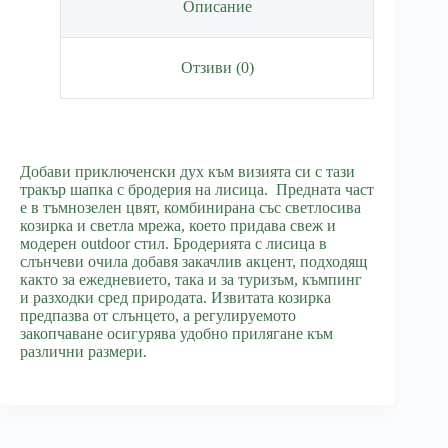
Описание
Отзиви (0)
Добави приключенски дух към визията си с тази
тракър шапка с бродерия на лисица. Предната част
е в тъмнозелен цвят, комбинирана със светлосива
козирка и светла мрежа, което придава свеж и
модерен outdoor стил. Бродерията с лисица в
слънчеви очила добавя закачлив акцент, подходящ
както за ежедневието, така и за туризъм, къмпинг
и разходки сред природата. Извитата козирка
предпазва от слънцето, а регулируемото
закопчаване осигурява удобно прилягане към
различни размери.