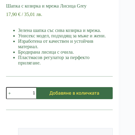
Шапка с козирка и мрежа Лисица Grey
17,90
€
/ 35,01 лв.
Зелена шапка със сива козирка и мрежа.
Унисекс модел, подходящ за мъже и жени.
Изработена от качествен и устойчив
материал.
Бродирана лисица с очила.
Пластмасов регулатор за перфекто
прилягане.
количество
Добавяне в количката
за
Шапка
с
козирка
и
мрежа
Лисица
Grey