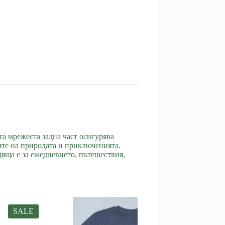
а мрежеста задна част осигурява
ите на природата и приключенията.
дяща е за ежедневието, пътешествия,
SALE