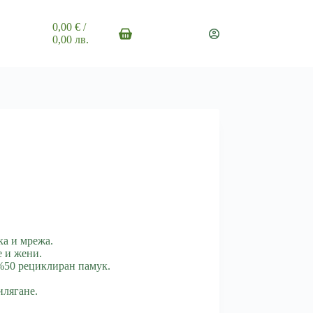
0,00
€
/
Shopping
0,00 лв.
cart
ка и мрежа.
е и жени.
%50 рециклиран памук.
илягане.