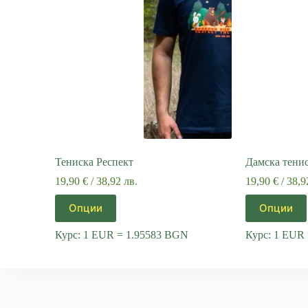
Тениска Респект
Дамска тени
19,90
€
/ 38,92 лв.
19,90
€
/ 38,9
This
This
Опции
Опции
product
product
has
has
Курс: 1 EUR = 1.95583 BGN
Курс: 1 EUR
multiple
multiple
variants.
variants.
The
The
options
options
may
may
be
be