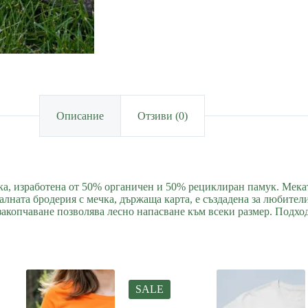
Описание
Отзиви (0)
ка, изработена от 50% органичен и 50% рециклиран памук. Мекат
алната бродерия с мечка, държаща карта, е създадена за любител
закопчаване позволява лесно напасване към всеки размер. Подхо
SALE