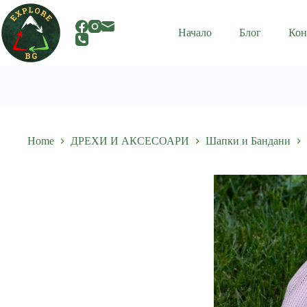
Skip
to
content
Начало
Блог
Кон
Home
ДРЕХИ И АКСЕСОАРИ
Шапки и Бандани