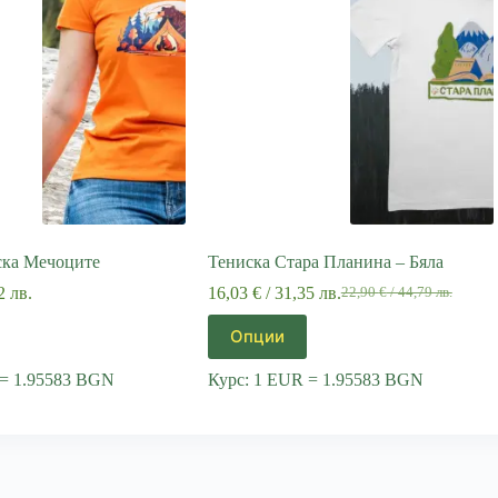
ска Мечоците
Тениска Стара Планина – Бяла
2 лв.
16,03
€
/ 31,35 лв.
22,90
€
/ 44,79 лв.
Original
Текущата
price
цена
This
Опции
was:
е:
product
22,90 €
16,03 €
has
 = 1.95583 BGN
Курс: 1 EUR = 1.95583 BGN
/
/
multiple
44,79 лв..
31,35 лв..
variants.
The
options
may
be