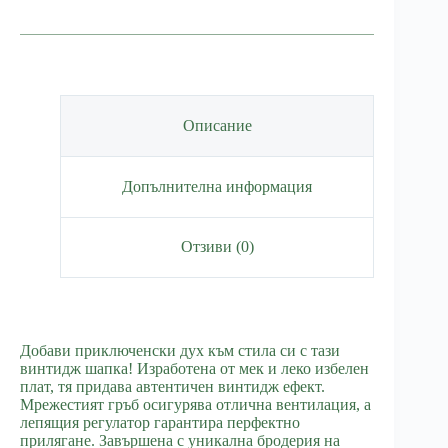
Шапка
с
козирка
и
мрежа
Olive
Green
Описание
Допълнителна информация
Отзиви (0)
Добави приключенски дух към стила си с тази
винтидж шапка! Изработена от мек и леко избелен
плат, тя придава автентичен винтидж ефект.
Мрежестият гръб осигурява отлична вентилация, а
лепящия регулатор гарантира перфектно
прилягане. Завършена с уникална бродерия на