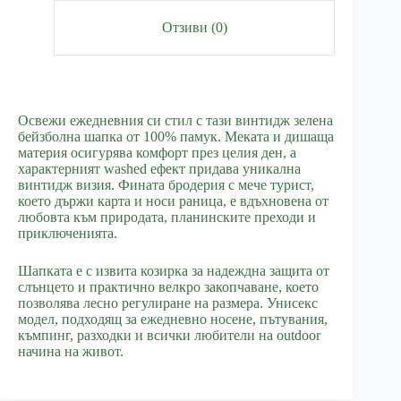
Отзиви (0)
Освежи ежедневния си стил с тази винтидж зелена
бейзболна шапка от 100% памук. Меката и дишаща
материя осигурява комфорт през целия ден, а
характерният washed ефект придава уникална
винтидж визия. Фината бродерия с мече турист,
което държи карта и носи раница, е вдъхновена от
любовта към природата, планинските преходи и
приключенията.
Шапката е с извита козирка за надеждна защита от
слънцето и практично велкро закопчаване, което
позволява лесно регулиране на размера. Унисекс
модел, подходящ за ежедневно носене, пътувания,
къмпинг, разходки и всички любители на outdoor
начина на живот.