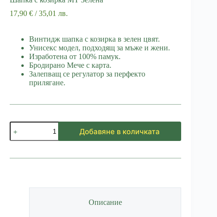
17,90
€
/ 35,01 лв.
Винтидж шапка с козирка в зелен цвят.
Унисекс модел, подходящ за мъже и жени.
Изработена от 100% памук.
Бродирано Мече с карта.
Залепващ се регулатор за перфекто
прилягане.
количество
Добавяне в количката
за
Шапка
с
козирка
MT
Зелена
Описание