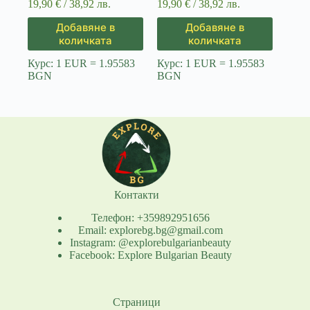
19,90
€
/ 38,92 лв.
19,90
€
/ 38,92 лв.
Добавяне в
Добавяне в
количката
количката
Курс: 1 EUR = 1.95583
Курс: 1 EUR = 1.95583
BGN
BGN
Контакти
Телефон: +359892951656
Email: explorebg.bg@gmail.com
Instagram: @explorebulgarianbeauty
Facebook: Explore Bulgarian Beauty
Страници