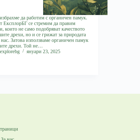
избрахме да работим с органичен памук.
т ЕксплорБГ се стремим да правим
и, които не само подобряват качеството
шите дрехи, но и се грижат за природата
 нас. Затова използваме органичен памук
ите дрехи. Той не…
explorebg
януари 23, 2025
траници
За нас