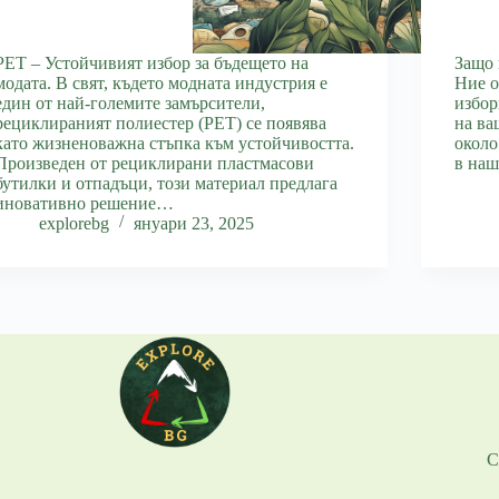
РЕТ – Устойчивият избор за бъдещето на
Защо 
модата. В свят, където модната индустрия е
Ние о
един от най-големите замърсители,
избор
рециклираният полиестер (PET) се появява
на ва
като жизненоважна стъпка към устойчивостта.
около
Произведен от рециклирани пластмасови
в наш
бутилки и отпадъци, този материал предлага
иновативно решение…
explorebg
януари 23, 2025
С