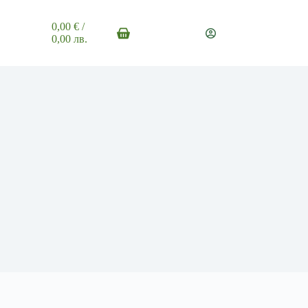
0,00
€
/
Shopping
0,00 лв.
cart