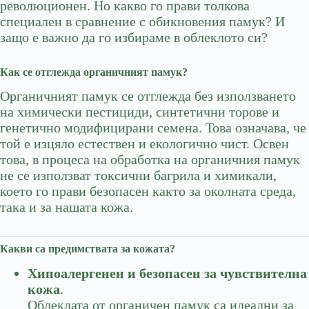
революционен. Но какво го прави толкова
специален в сравнение с обикновения памук? И
защо е важно да го избираме в облеклото си?
Как се отглежда органичният памук?
Органичният памук се отглежда без използването
на химически пестициди, синтетични торове и
генетично модифицирани семена. Това означава, че
той е изцяло естествен и екологично чист. Освен
това, в процеса на обработка на органичния памук
не се използват токсични багрила и химикали,
което го прави безопасен както за околната среда,
така и за нашата кожа.
Какви са предимствата за кожата?
Хипоалергенен и безопасен за чувствителна
кожа
.
Облеклата от органичен памук са идеални за