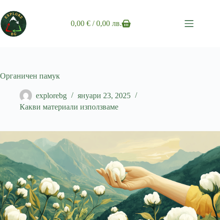
Skip
to
content
0,00
€
/ 0,00 лв.
Shopping
cart
Органичен памук
explorebg
януари 23, 2025
Какви материали използваме