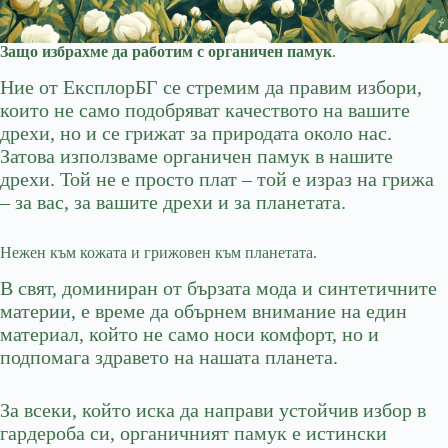
Защо избрахме да работим с органичен памук
.
Ние от ЕксплорБГ се стремим да правим избори,
които не само подобряват качеството на вашите
дрехи, но и се грижат за природата около нас.
Затова използваме органичен памук в нашите
дрехи. Той не е просто плат – той е израз на грижа
– за вас, за вашите дрехи и за планетата.
Нежен към кожата и грижовен към планетата.
В свят, доминиран от бързата мода и синтетичните
материи, е време да обърнем внимание на един
материал, който не само носи комфорт, но и
подпомага здравето на нашата планета.
За всеки, който иска да направи устойчив избор в
гардероба си, органичният памук е истински