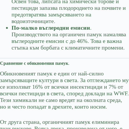
Освен това, липсата на химически торове и
пестициди запазва плодородието на почвите и
предотвратява замърсяването на
водоизточниците.
По-малко въглеродни емисии
.
Производството на органичен памук намалява
въглеродните емисии с до 46%. Това е важна
стъпка към борбата с климатичните промени.
Сравнение с обикновения памук
.
Обикновеният памук е един от най-силно
замърсяващите култури в света. За отглеждането му
се използват 16% от всички инсектициди и 7% от
всички пестициди в света, според доклади на WWF.
Тези химикали не само вредят на околната среда,
но и често попадат в дрехите, които носим.
От друга страна, органичният памук елиминира
тези рискове. Всяка дреха, произведена от него, е