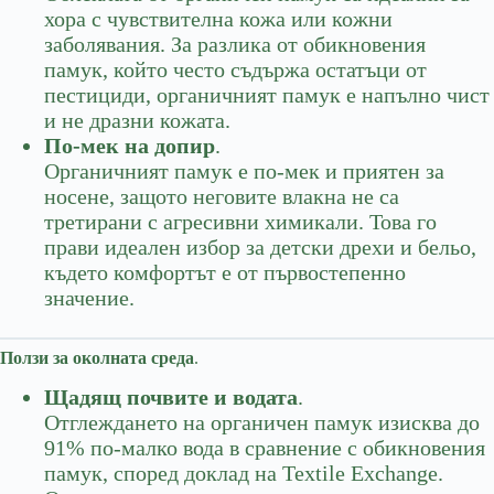
хора с чувствителна кожа или кожни
заболявания. За разлика от обикновения
памук, който често съдържа остатъци от
пестициди, органичният памук е напълно чист
и не дразни кожата.
По-мек на допир
.
Органичният памук е по-мек и приятен за
носене, защото неговите влакна не са
третирани с агресивни химикали. Това го
прави идеален избор за детски дрехи и бельо,
където комфортът е от първостепенно
значение.
Ползи за околната среда
.
Щадящ почвите и водата
.
Отглеждането на органичен памук изисква до
91% по-малко вода в сравнение с обикновения
памук, според доклад на Textile Exchange.