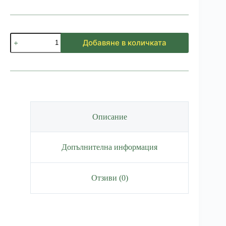
количество
Добавяне в количката
за
Бутилка
Енот
400мл
Описание
Допълнителна информация
Отзиви (0)