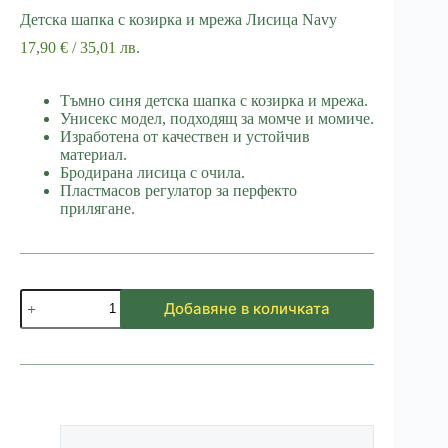
Детска шапка с козирка и мрежа Лисица Navy
17,90
€
/ 35,01 лв.
Тъмно синя детска шапка с козирка и мрежа.
Унисекс модел, подходящ за момче и момиче.
Изработена от качествен и устойчив
материал.
Бродирана лисица с очила.
Пластмасов регулатор за перфекто
прилягане.
количество
Добавяне в количката
за
Детска
шапка
с
козирка
и
мрежа
Лисица