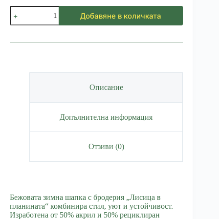
количество
Добавяне в количката
за
Зимна
шапка
Лисица
-
Бежова
Описание
Допълнителна информация
Отзиви (0)
Бежовата зимна шапка с бродерия „Лисица в
планината“ комбинира стил, уют и устойчивост.
Изработена от 50% акрил и 50% рециклиран