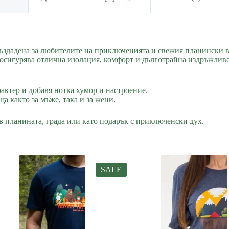
създадена за любителите на приключенията и свежия планински в
осигурява отлична изолация, комфорт и дълготрайна издръжливос
актер и добавя нотка хумор и настроение.
а както за мъже, така и за жени.
 в планината, града или като подарък с приключенски дух.
SALE