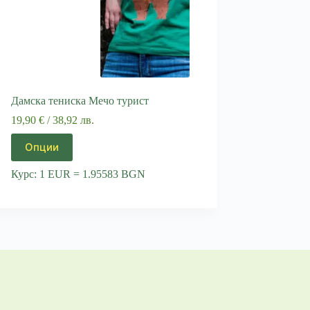
Дамска тениска Мечо турист
19,90
€
/ 38,92 лв.
This
Опции
product
has
Курс: 1 EUR = 1.95583 BGN
multiple
variants.
The
options
may
be
chosen
on
the
product
page