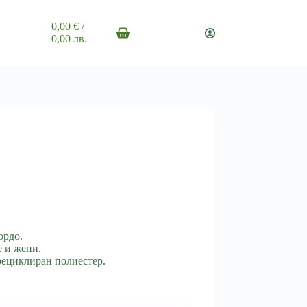
0,00
€
/
Shopping
0,00 лв.
cart
ордо.
е и жени.
рециклиран полиестер.