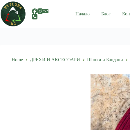
Skip
to
content
Начало
Блог
Кон
Home
ДРЕХИ И АКСЕСОАРИ
Шапки и Бандани