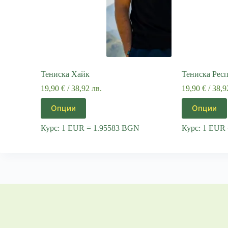
Тениска Хайк
Тениска Рес
19,90
€
/ 38,92 лв.
19,90
€
/ 38,9
This
This
Опции
Опции
product
product
has
has
Курс: 1 EUR = 1.95583 BGN
Курс: 1 EUR
multiple
multiple
variants.
variants.
The
The
options
options
may
may
be
be
chosen
chosen
on
on
the
the
product
product
page
page