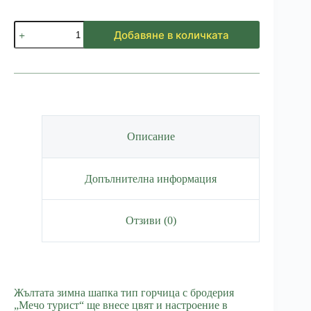
количество
Добавяне в количката
за
Зимна
шапка
Мечо
турист
-
Жълта
Описание
Допълнителна информация
Отзиви (0)
Жълтата зимна шапка тип горчица с бродерия
„Мечо турист“ ще внесе цвят и настроение в