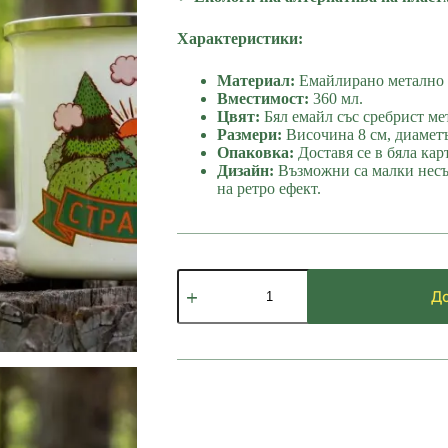
Характеристики:
Материал:
Емайлирано метално 
Вместимост:
360 мл.
Цвят:
Бял емайл със сребрист ме
Размери:
Височина 8 см, диаметъ
Опаковка:
Доставя се в бяла кар
Дизайн:
Възможни са малки несъ
на ретро ефект.
количество
за
До
Канче
Странджа