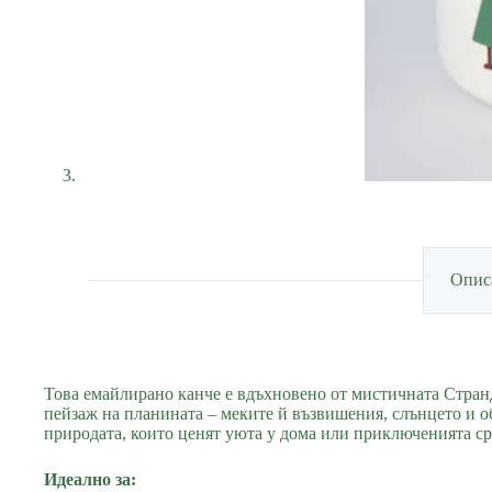
Опис
Това емайлирано канче е вдъхновено от мистичната Странд
пейзаж на планината – меките й възвишения, слънцето и о
природата, които ценят уюта у дома или приключенията ср
Идеално за: