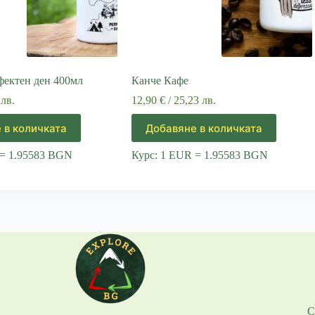
фектен ден 400мл
Канче Кафе
 лв.
12,90
€
/ 25,23 лв.
 в количката
Добавяне в количката
 = 1.95583 BGN
Курс: 1 EUR = 1.95583 BGN
С