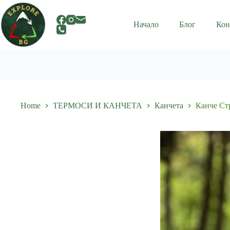
Skip
to
content
Начало
Блог
Кон
Home
ТЕРМОСИ И КАНЧЕТА
Канчета
Канче Ст