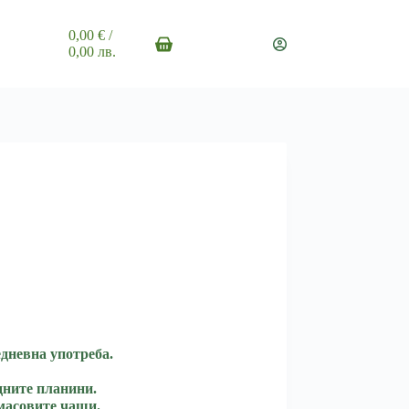
0,00
€
/
Shopping
0,00 лв.
cart
едневна употреба.
дните планини.
масовите чаши.