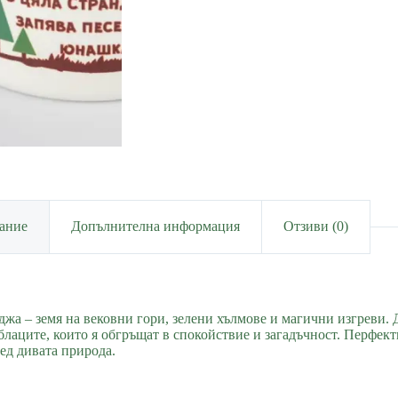
ание
Допълнителна информация
Отзиви (0)
жа – земя на вековни гори, зелени хълмове и магични изгреви. 
блаците, които я обгръщат в спокойствие и загадъчност. Перфект
ед дивата природа.