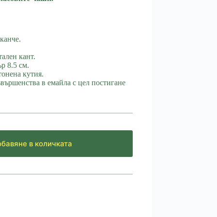
канче.
тален кант.
р 8.5 см.
тонена кутия.
вършенства в емайла с цел постигане
бавяне в количката