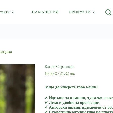
такти
НАМАЛЕНИЯ
ПРОДУКТИ
ранджа
Канче Странджа
10,90
€
/ 21,32 лв.
Защо да изберете това канче?
✔
Идеално за къмпинг, туризъм и еж
✔
Леко и удобно за пренасяне.
✔
Авторски дизайн, вдъхновен от ро
✔
Екологична алтернатива на пласт