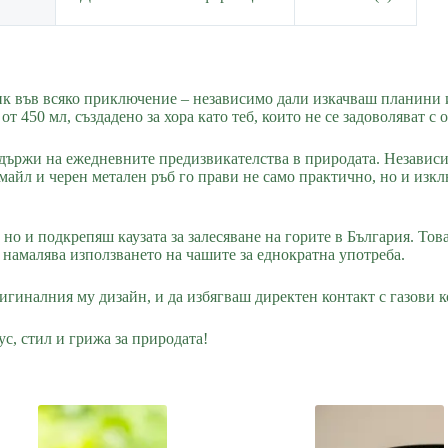
ник във всяко приключение – независимо дали изкачваш планини
т 450 мл, създадено за хора като теб, които не се задоволяват с
здържи на ежедневните предизвикателства в природата. Независим
майл и черен метален ръб го прави не само практично, но и изк
 но и подкрепяш каузата за залесяване на горите в България. Тов
и намалява използването на чашите за еднократна употреба.
игиналния му дизайн, и да избягваш директен контакт с газови к
ус, стил и грижа за природата!