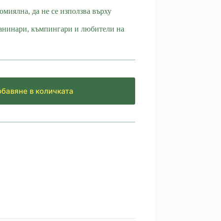
омиялна, да не се използва върху
анинари, къмпингари и любители на
бавяне в количката