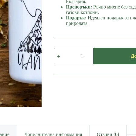
България.
Препоръки:
Ръчно миене без съд
газови котлони.
Подарък:
Идеален подарък за пл
природата.
количество
за
До
Канче
Чай
ание
Допълнителна информация
Отзиви (0)