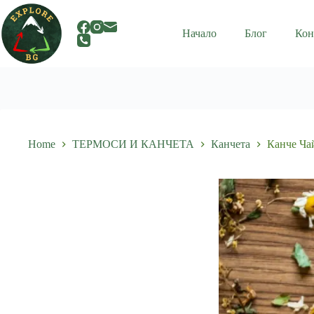
Skip
to
content
Начало
Блог
Кон
Home
ТЕРМОСИ И КАНЧЕТА
Канчета
Канче Ча