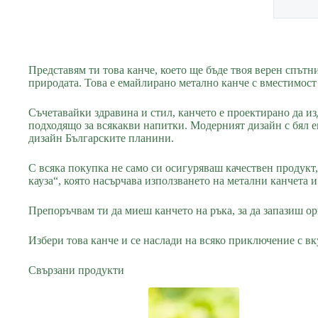
Представям ти това канче, което ще бъде твоя верен спът
природата. Това е емайлирано метално канче с вместимост о
Съчетавайки здравина и стил, канчето е проектирано да и
подходящо за всякакви напитки. Модерният дизайн с бял е
дизайн Българските планини.
С всяка покупка не само си осигуряваш качествен продукт,
кауза“, която насърчава използването на метални канчета 
Препоръчвам ти да миеш канчето на ръка, за да запазиш ор
Избери това канче и се наслади на всяко приключение с вк
Свързани продукти