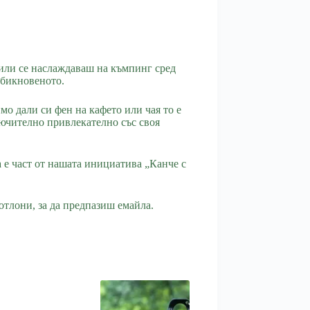
 или се наслаждаваш на къмпинг сред
 обикновеното.
о дали си фен на кафето или чая то е
лючително привлекателно със своя
а е част от нашата инициатива „Канче с
отлони, за да предпазиш емайла.