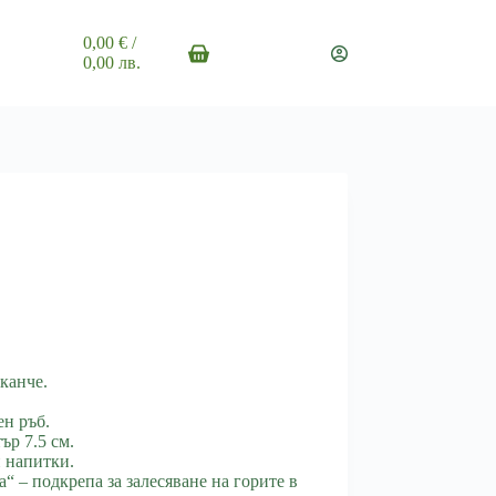
0,00
€
/
Shopping
0,00 лв.
cart
канче.
ен ръб.
ър 7.5 см.
 напитки.
а“ – подкрепа за залесяване на горите в