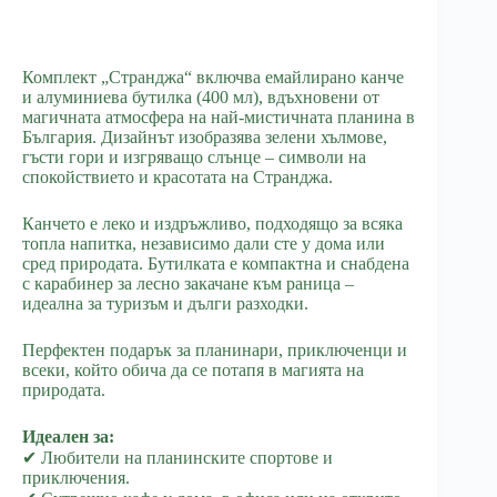
Комплект „Странджа“ включва емайлирано канче
и алуминиева бутилка (400 мл), вдъхновени от
магичната атмосфера на най-мистичната планина в
България. Дизайнът изобразява зелени хълмове,
гъсти гори и изгряващо слънце – символи на
спокойствието и красотата на Странджа.
Канчето е леко и издръжливо, подходящо за всяка
топла напитка, независимо дали сте у дома или
сред природата. Бутилката е компактна и снабдена
с карабинер за лесно закачане към раница –
идеална за туризъм и дълги разходки.
Перфектен подарък за планинари, приключенци и
всеки, който обича да се потапя в магията на
природата.
Идеален за:
✔ Любители на планинските спортове и
приключения.