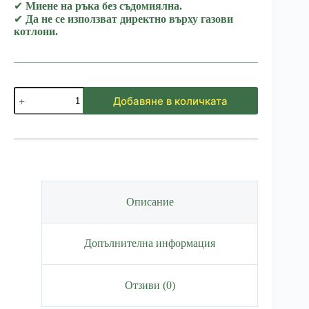
✔
Миене на ръка без съдомиялна.
✔
Да не се използват директно върху газови
котлони.
количество
Добавяне в количката
за
Комплект
Странджа
Описание
Допълнителна информация
Отзиви (0)