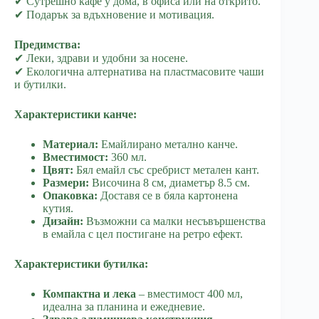
✔ Сутрешно кафе у дома, в офиса или на открито.
✔ Подарък за вдъхновение и мотивация.
Предимства:
✔ Леки, здрави и удобни за носене.
✔ Екологична алтернатива на пластмасовите чаши
и бутилки.
Характеристики канче:
Материал:
Емайлирано метално канче.
Вместимост:
360 мл.
Цвят:
Бял емайл със сребрист метален кант.
Размери:
Височина 8 см, диаметър 8.5 см.
Опаковка:
Доставя се в бяла картонена
кутия.
Дизайн:
Възможни са малки несъвършенства
в емайла с цел постигане на ретро ефект.
Характеристики бутилка:
Компактна и лека
– вместимост 400 мл,
идеална за планина и ежедневие.