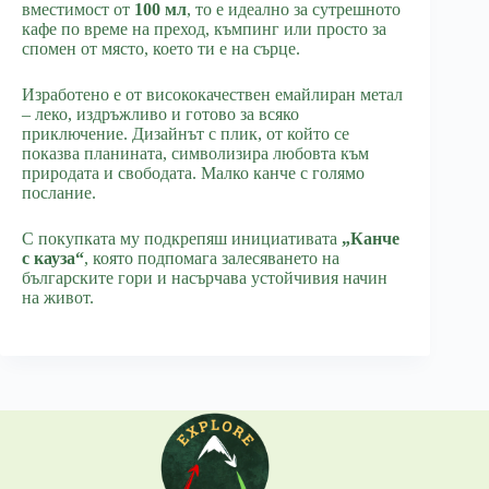
вместимост от
100 мл
, то е идеално за сутрешното
кафе по време на преход, къмпинг или просто за
спомен от място, което ти е на сърце.
Изработено е от висококачествен емайлиран метал
– леко, издръжливо и готово за всяко
приключение. Дизайнът с плик, от който се
показва планината, символизира любовта към
природата и свободата. Малко канче с голямо
послание.
С покупката му подкрепяш инициативата
„Канче
с кауза“
, която подпомага залесяването на
българските гори и насърчава устойчивия начин
на живот.