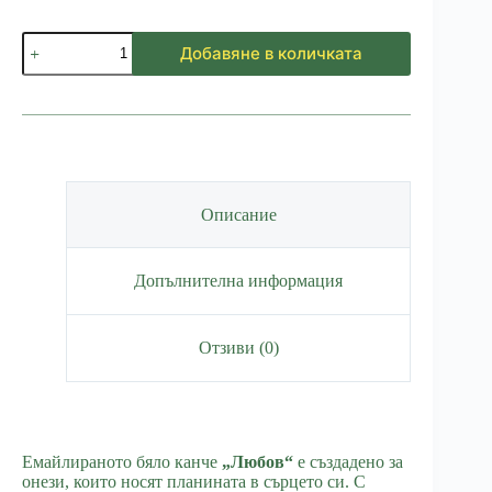
количество
Добавяне в количката
за
Мини
канче
Любов
-
Бяло
Описание
Допълнителна информация
Отзиви (0)
Емайлираното бяло канче
„Любов“
е създадено за
онези, които носят планината в сърцето си. С