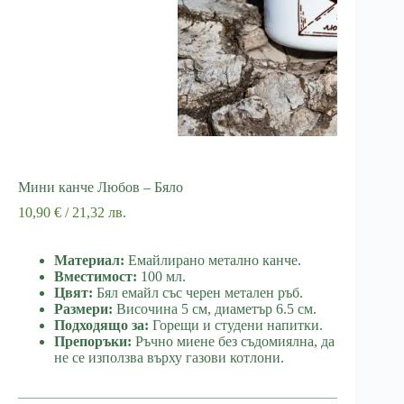
Мини канче Любов – Бяло
10,90
€
/ 21,32 лв.
Материал:
Емайлирано метално канче.
Вместимост:
100 мл.
Цвят:
Бял емайл със черен метален ръб.
Размери:
Височина 5 см, диаметър 6.5 см.
Подходящо за:
Горещи и студени напитки.
Препоръки:
Ръчно миене без съдомиялна, да
не се използва върху газови котлони.