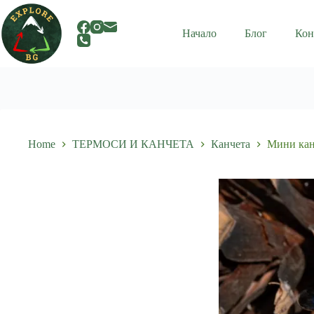
Skip
to
content
Начало
Блог
Кон
Home
ТЕРМОСИ И КАНЧЕТА
Канчета
Мини кан