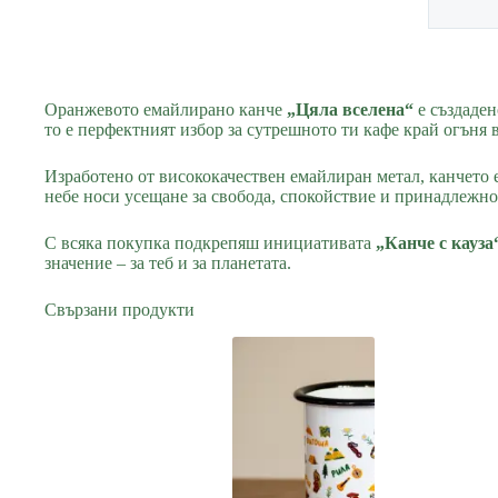
Оранжевото емайлирано канче
„Цяла вселена“
е създаден
то е перфектният избор за сутрешното ти кафе край огъня
Изработено от висококачествен емайлиран метал, канчето е
небе носи усещане за свобода, спокойствие и принадлежно
С всяка покупка подкрепяш инициативата
„Канче с кауза
значение – за теб и за планетата.
Свързани продукти