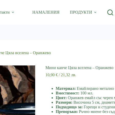
такти
НАМАЛЕНИЯ
ПРОДУКТИ
че Цяла вселена – Оранжево
Мини канче Цяла вселена – Оранжево
10,90
€
/ 21,32 лв.
Материал:
Емайлирано метално 
Вместимост:
100 мл.
Цвят:
Оранжев емайл със черен м
Размери:
Височина 5 см, диаметъ
Подходящо за:
Горещи и студени
Препоръки:
Ръчно миене без съд