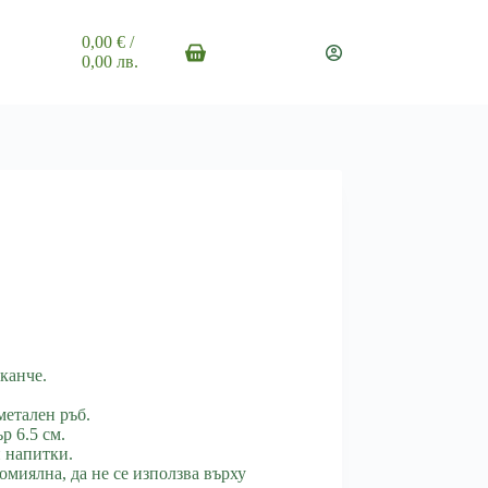
0,00
€
/
Shopping
0,00 лв.
cart
канче.
етален ръб.
р 6.5 см.
 напитки.
омиялна, да не се използва върху