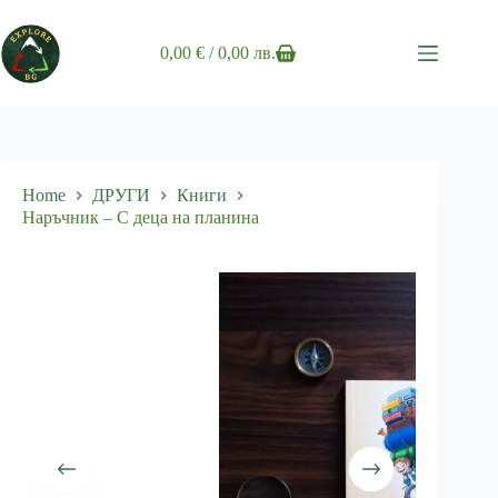
Skip
to
content
0,00
€
/ 0,00 лв.
Shopping
cart
Home
ДРУГИ
Книги
Наръчник – С деца на планина