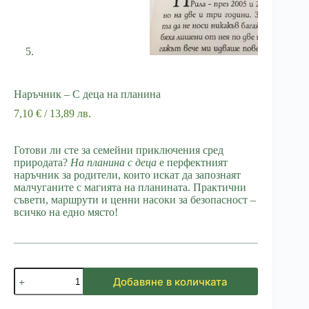
Наръчник – С деца на планина
7,10
€
/ 13,89 лв.
Готови ли сте за семейни приключения сред
природата?
На планина с деца
е перфектният
наръчник за родители, които искат да запознаят
малчуганите с магията на планината. Практични
съвети, маршрути и ценни насоки за безопасност –
всичко на едно място!
количество
Добавяне в количката
за
Наръчник
-