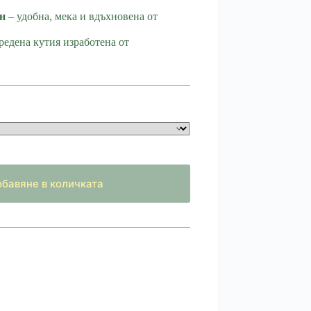
н
– удобна, мека и вдъхновена от
редена кутия изработена от
бавяне в количката