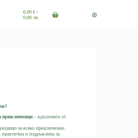
0,00
€
/
Shopping
0,00 лв.
cart
ия?
и приключенци
– вдъхновен от
дходящо за всяко приключение.
 практична и издръжлива за