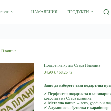
такти
НАМАЛЕНИЯ
ПРОДУКТИ
а Планина
Подаръчна кутия Стара Планина
34,90
€
/ 68,26 лв.
Защо да изберете тази подаръчна кут
✔
Перфектен подарък за планинари 
красотата на Стара планина.
✔
Метално канче
– леко, удобно и по
✔
Алуминиева бутилка с карабинер
–