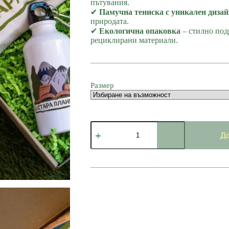
пътувания.
✔
Памучна тениска с уникален дизай
природата.
✔
Екологична опаковка
– стилно под
рециклирани материали.
Размер
количество
за
До
Подаръчна
кутия
Стара
Планина