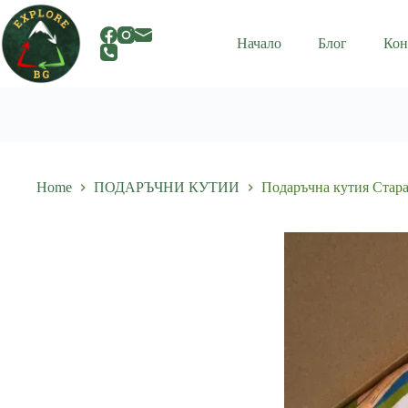
Skip
to
content
Начало
Блог
Кон
Home
ПОДАРЪЧНИ КУТИИ
Подаръчна кутия Стар