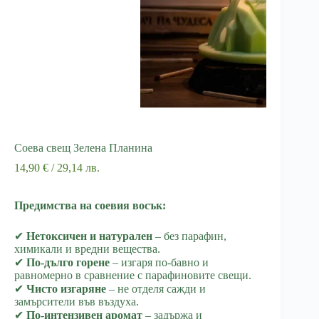
Соева свещ Зелена Планина
14,90
€
/ 29,14 лв.
Предимства на соевия восък:
✔
Нетоксичен и натурален
– без парафин,
химикали и вредни вещества.
✔
По-дълго горене
– изгаря по-бавно и
равномерно в сравнение с парафиновите свещи.
✔
Чисто изгаряне
– не отделя сажди и
замърсители във въздуха.
✔
По-интензивен аромат
– задържа и