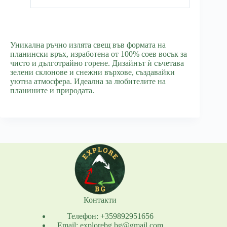
Уникална ръчно излята свещ във формата на
планински връх, изработена от 100% соев восък за
чисто и дълготрайно горене. Дизайнът ѝ съчетава
зелени склонове и снежни върхове, създавайки
уютна атмосфера. Идеална за любителите на
планините и природата.
Контакти
Телефон: +359892951656
Email: explorebg.bg@gmail.com