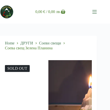
Skip
to
content
0,00
€
/ 0,00 лв.
Shopping
cart
Home
ДРУГИ
Соеви свещи
Соева свещ Зелена Планина
SOLD OUT