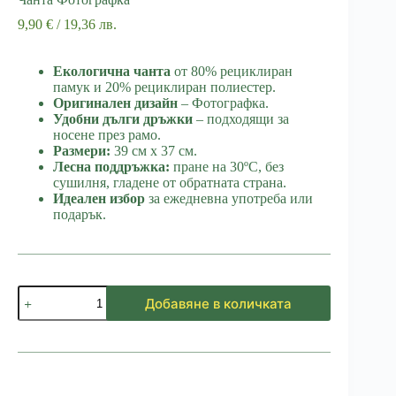
9,90
€
/ 19,36 лв.
Екологична чанта
от 80% рециклиран
памук и 20% рециклиран полиестер.
Оригинален дизайн
– Фотографка.
Удобни дълги дръжки
– подходящи за
носене през рамо.
Размери:
39 см х 37 см.
Лесна поддръжка:
пране на 30ºC, без
сушилня, гладене от обратната страна.
Идеален избор
за ежедневна употреба или
подарък.
количество
Добавяне в количката
за
Чанта
Фотографка