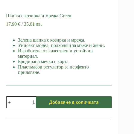
Шапка с козирка и мрежа Green
17,90
€
/ 35,01 лв.
Зелена шапка с козирка и мрежа.
Унисекс модел, подходящ за мъже и жени.
Изработена от качествен и устойчив
материал.
Бродирана мечка с карта.
Пластмасов регулатор за перфекто
прилягане.
количество
Добавяне в количката
за
Шапка
с
козирка
и
мрежа
Green