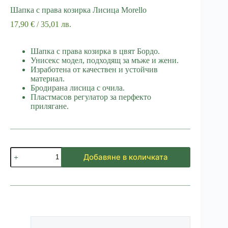
Шапка с права козирка Лисица Morello
17,90
€
/ 35,01 лв.
Шапка с права козирка в цвят Бордо.
Унисекс модел, подходящ за мъже и жени.
Изработена от качествен и устойчив
материал.
Бродирана лисица с очила.
Пластмасов регулатор за перфекто
прилягане.
количество
Добавяне в количката
за
Шапка
с
права
козирка
Лисица
Morello