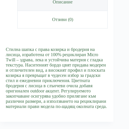
Описание
Отзиви (0)
Стилна шапка с права козирка и бродерия на
лисица, изработена от 100% рециклиран Micro
Twill – здрава, лека и устойчива материя с гладка
текстура. Наситеният бордо цвят придава модерен
и отличителен вид, а високият профил и плоската
козирка я превръщат в чудесен избор за градски
стил и ежедневни приключения. Цветната
бродерия с лисица в слънчеви очила добавя
оригинален outdoor акцент. Регулируемото
закопчаване осигурява удобно прилягане към
различни размери, а използването на рециклирани
материали прави модела по-щадящ околната среда.