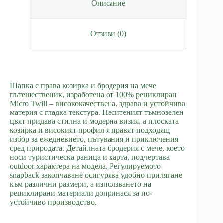
Описание
Отзиви (0)
Шапка с права козирка и бродерия на мече
пътешественик, изработена от 100% рециклиран
Micro Twill – висококачествена, здрава и устойчива
материя с гладка текстура. Наситеният тъмнозелен
цвят придава стилна и модерна визия, а плоската
козирка и високият профил я правят подходящ
избор за ежедневието, пътувания и приключения
сред природата. Детайлната бродерия с мече, което
носи туристическа раница и карта, подчертава
outdoor характера на модела. Регулируемото
snapback закопчаване осигурява удобно прилягане
към различни размери, а използването на
рециклирани материали допринася за по-
устойчиво производство.