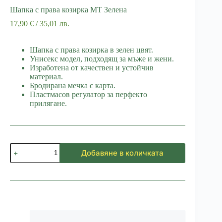
Шапка с права козирка МТ Зелена
17,90
€
/ 35,01 лв.
Шапка с права козирка в зелен цвят.
Унисекс модел, подходящ за мъже и жени.
Изработена от качествен и устойчив
материал.
Бродирана мечка с карта.
Пластмасов регулатор за перфекто
прилягане.
количество
Добавяне в количката
за
Шапка
с
права
козирка
МТ
Зелена