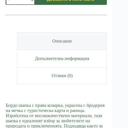
за
Шапка
с
права
козирка
Morello
Описание
Допълнителна информация
Отзиви (0)
Бордо шапка с права козирка, украсена с бродерия
на мечка с туристическа карта и раница.
Изработена от висококачествени материали, тази
шапка е идеалният избор за любителите на
природата и приключенията. Подходяща както за