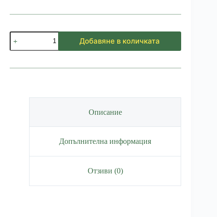
количество
Добавяне в количката
за
Бутилка
Мечо
турист
400мл
Описание
Допълнителна информация
Отзиви (0)