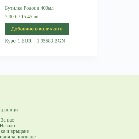
Бутилка Родопи 400мл
7,90
€
/ 15,45 лв.
Добавяне в количката
Курс: 1 EUR = 1.95583 BGN
траници
За нас
Начало
вка и връщане
овия за ползване