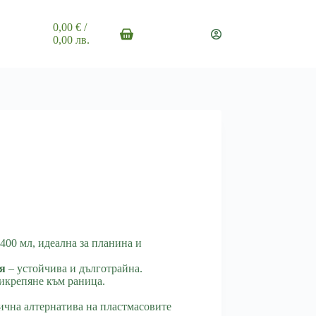
0,00
€
/
Shopping
0,00 лв.
cart
400 мл, идеална за планина и
я
– устойчива и дълготрайна.
икрепяне към раница.
ична алтернатива на пластмасовите