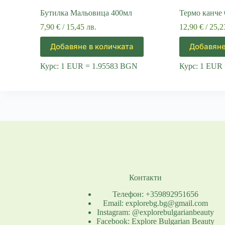
Бутилка Мальовица 400мл
Термо канче
7,90
€
/ 15,45 лв.
12,90
€
/ 25,2
Добавяне в количката
Добавяне
Курс: 1 EUR = 1.95583 BGN
Курс: 1 EUR
Контакти
Телефон: +359892951656
Email: explorebg.bg@gmail.com
Instagram: @explorebulgarianbeauty
Facebook: Explore Bulgarian Beauty