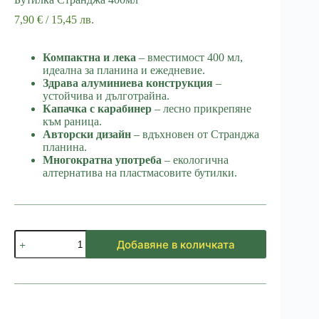
7,90
€
/ 15,45 лв.
Компактна и лека
– вместимост 400 мл,
идеална за планина и ежедневие.
Здрава алуминиева конструкция
–
устойчива и дълготрайна.
Капачка с карабинер
– лесно прикрепяне
към раница.
Авторски дизайн
– вдъхновен от Странджа
планина.
Многократна употреба
– екологична
алтернатива на пластмасовите бутилки.
количество
Добавяне в количката
за
Бутилка
Странджа
400мл